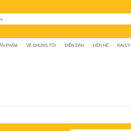
SẢN PHẨM
VỀ CHÚNG TÔI
DIỄN ĐÀN
LIÊN HỆ
ĐẠI L