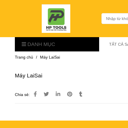
DANH MỤC
TẤT CẢ 
Trang chủ
/
Máy LaiSai
Máy LaiSai
Chia sẻ: