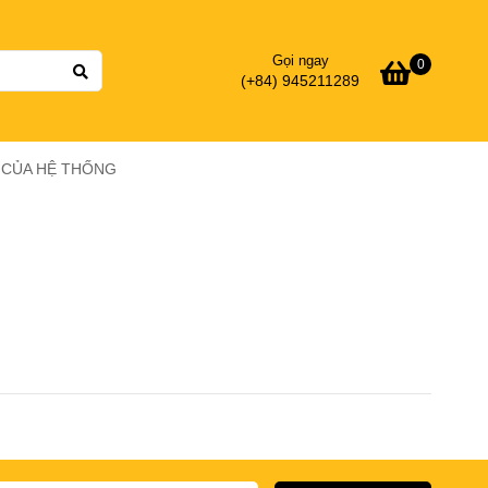
Gọi ngay
0
(+84) 945211289
Ý CỦA HỆ THỐNG