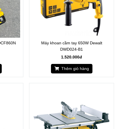
 DCF860N
Máy khoan cầm tay 650W Dewalt
DWD024-B1
1.520.000đ
Thêm giỏ hàng