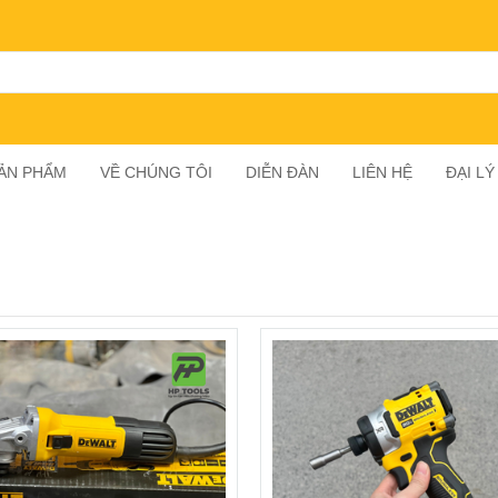
SẢN PHẨM
VỀ CHÚNG TÔI
DIỄN ĐÀN
LIÊN HỆ
ĐẠI L