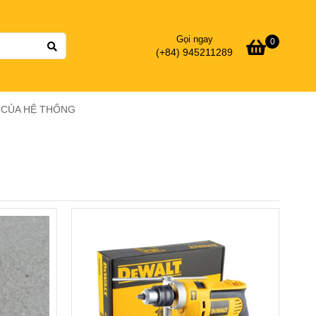
Gọi ngay
0
(+84) 945211289
Ý CỦA HỆ THỐNG