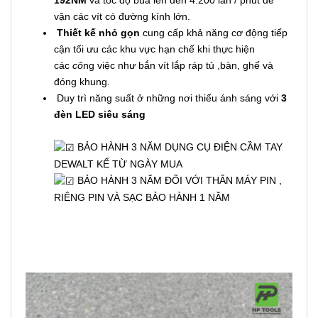
192NM
và tốc độ búa lên đến 4.200 lần / phút để
vặn các vít có đường kính lớn.
Thiết kế nhỏ gọn
cung cấp khả năng cơ động tiếp
cận tối ưu các khu vực hạn chế khi thực hiện
các
cô
ng việc như bắn vít lắp ráp tủ ,bàn, ghế và
đóng khung.
Duy trì năng suất ở những nơi thiếu ánh sáng với
3
đèn LED siêu sáng
BẢO HÀNH 3 NĂM DỤNG CỤ ĐIỆN CẦM TAY
DEWALT KỂ TỪ NGÀY MUA
BẢO HÀNH 3 NĂM ĐỐI VỚI THÂN MÁY PIN ,
RIÊNG PIN VÀ SẠC BẢO HÀNH 1 NĂM