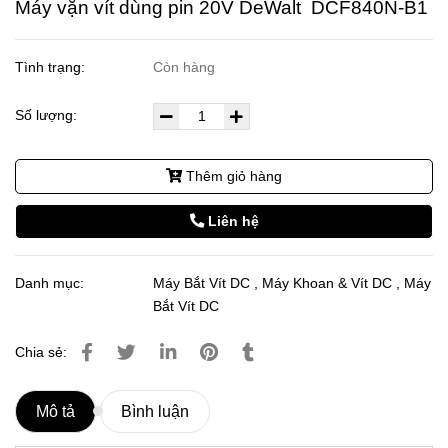
Máy vặn vít dùng pin 20V DeWalt DCF840N-B1
Tình trạng:
Còn hàng
Số lượng:
Thêm giỏ hàng
Liên hệ
Danh mục:
Máy Bắt Vít DC
,
Máy Khoan & Vít DC
,
Máy
Bắt Vít DC
Chia sẻ:
Mô tả
Bình luận