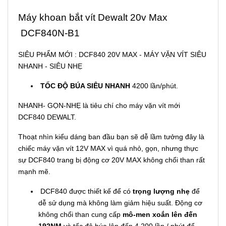
Máy khoan bắt vít Dewalt 20v Max
DCF840N-B1
SIÊU PHẨM MỚI : DCF840 20V MAX - MÁY VẶN VÍT SIÊU
NHANH - SIÊU NHẸ
TỐC ĐỘ BÚA SIÊU NHANH
4200 lần/phút.
NHANH- GỌN-NHẸ là tiêu chí cho máy vặn vít mới
DCF840 DEWALT.
Thoạt nhìn kiểu dáng ban đầu bạn sẽ dễ lầm tưởng đây là
chiếc máy vặn vít 12V MAX vì quá nhỏ, gọn, nhưng thực
sự DCF840 trang bị động cơ 20V MAX không chổi than rất
mạnh mẽ.
DCF840 được thiết kế để có
trọng lượng nhẹ
để
dễ sử dụng mà không làm giảm hiệu suất. Động cơ
không chổi than cung cấp
mô-men xoắn lên đến