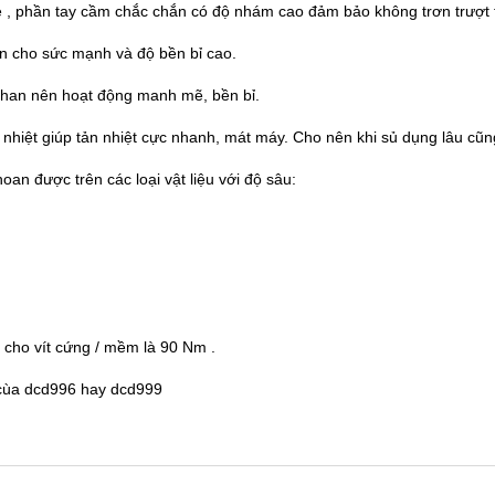
 phần tay cầm chắc chắn có độ nhám cao đảm bảo không trơn trượt tron
n cho sức mạnh và độ bền bỉ cao.
 than nên hoạt động manh mẽ, bền bỉ.
ản nhiệt giúp tản nhiệt cực nhanh, mát máy. Cho nên khi sủ dụng lâu cũn
n được trên các loại vật liệu với độ sâu:
a cho vít cứng / mềm là 90 Nm .
 cùa dcd996 hay dcd999