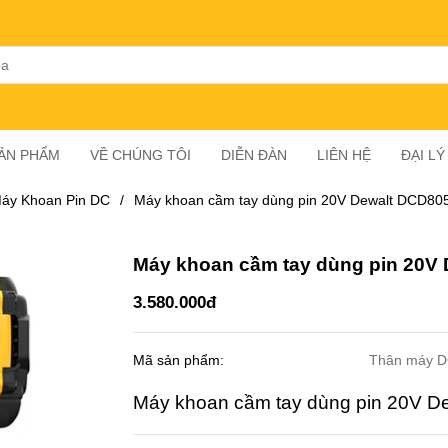
SẢN PHẨM
VỀ CHÚNG TÔI
DIỄN ĐÀN
LIÊN HỆ
ĐẠI L
áy Khoan Pin DC
/
Máy khoan cầm tay dùng pin 20V Dewalt DCD80
Máy khoan cầm tay dùng pin 20V
3.580.000đ
Mã sản phẩm:
Thân máy 
Máy khoan cầm tay dùng pin 20V 