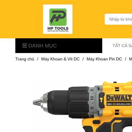
DANH MỤC
TẤT CẢ 
Trang chủ
/
Máy Khoan & Vít DC
/
Máy Khoan Pin DC
/
M