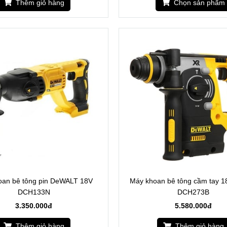
Thêm giỏ hàng
Chọn sản phẩm
oan bê tông pin DeWALT 18V
Máy khoan bê tông cầm tay 1
DCH133N
DCH273B
3.350.000đ
5.580.000đ
Thêm giỏ hàng
Thêm giỏ hàng