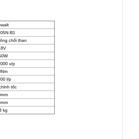
walt
05N-B1
ông chổi than
18V
50W
000 v/p
0Nm
00 l/p
chỉnh tốc
0mm
3mm
3 kg