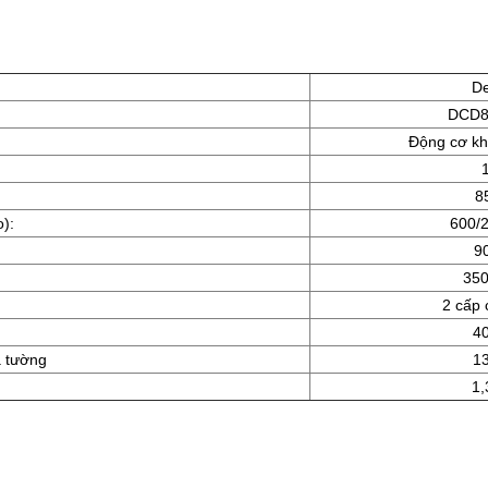
De
DCD8
Động cơ kh
8
):
600/2
9
350
2 cấp 
4
à tường
1
1,