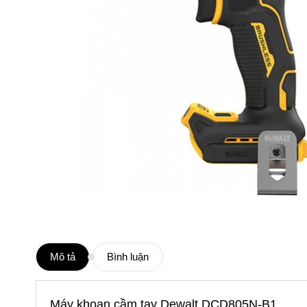
Mô tả
Bình luận
Máy khoan cầm tay Dewalt DCD805N-B1