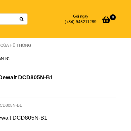
Gọi ngay
0
(+84) 945211289
Ý CỦA HỆ THỐNG
5N-B1
 Dewalt DCD805N-B1
DCD805N-B1
Dewalt DCD805N-B1