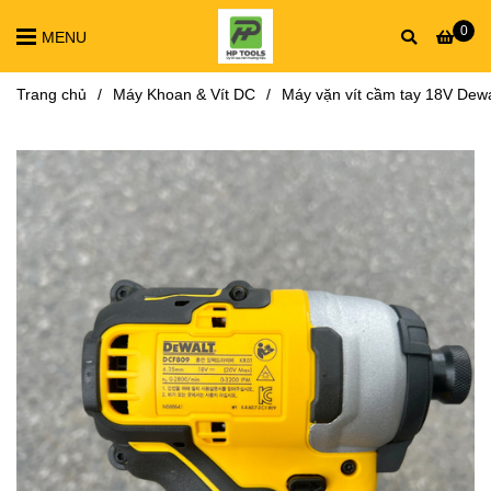
0
MENU
Trang chủ
/
Máy Khoan & Vít DC
/
Máy vặn vít cầm tay 18V De