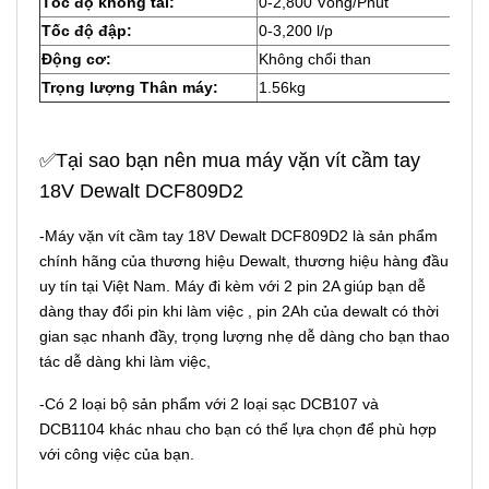
Tốc độ không tải:
0-2,800 Vòng/Phút
Tốc độ đập:
0-3,200 l/p
Động cơ:
Không chổi than
Trọng lượng Thân máy:
1.56kg
✅Tại sao bạn nên mua máy vặn vít cầm tay
18V Dewalt DCF809D2
-Máy vặn vít cầm tay 18V Dewalt DCF809D2 là sản phẩm
chính hãng của thương hiệu Dewalt, thương hiệu hàng đầu
uy tín tại Việt Nam. Máy đi kèm với 2 pin 2A giúp bạn dễ
dàng thay đổi pin khi làm việc , pin 2Ah của dewalt có thời
gian sạc nhanh đầy, trọng lượng nhẹ dễ dàng cho bạn thao
tác dễ dàng khi làm việc,
-Có 2 loại bộ sản phẩm với 2 loại sạc DCB107 và
DCB1104 khác nhau cho bạn có thể lựa chọn để phù hợp
với công việc của bạn.