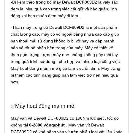
-Đi kèm theo trong bộ máy Dewalt DCF809D2 là valy sạc
đem lại hiệu quả cao trong việc cất giữ và bảo quản, linh
động khi bạn muốn đem máy đi làm.
-Thân máy trong bộ Dewalt DCF809D2 là một sản phẩm
chất lượng cao, máy có vỏ ngoài bằng nhựa cao cấp giúp
bạn thoải mái sử dụng không lo bị vỡ hay va đập mạnh
bảo vệ tốt bộ phận bên trong của máy. Máy có thiết kế
thon gọn, trọng lượng máy nhẹ nhàng không gây mỏi tay
trong quá trình sử dụng , phù hợp với nhiều loại công việc.
Máy hoạt động mạnh mẽ giúp làm việc ổn định. Máy trang
bị thêm các tính năng giúp bạn làm việc trở nên hiệu quả
hơn.
✅Máy hoạt đông mạnh mẽ.
Máy vặn vít Dewalt DCF809D2 có 190Nm lực siết , tốc độ
không tải
0-2800 vòng/phút
. Máy vặn vít Dewalt
DCF809D2 có khả năng vặn vít trên nhiều loại vật liệu khác