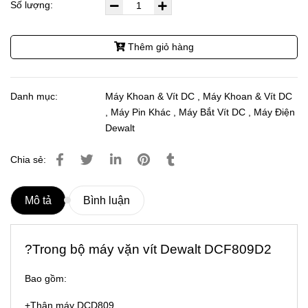
Số lượng:
Thêm giỏ hàng
Danh mục:
Máy Khoan & Vít DC
,
Máy Khoan & Vít DC
,
Máy Pin Khác
,
Máy Bắt Vít DC
,
Máy Điện
Dewalt
Chia sẻ:
Mô tả
Bình luận
?Trong bộ
máy vặn vít
Dewalt DCF809D2
Bao gồm:
+Thân máy DCD809