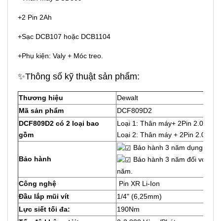
+2 Pin 2Ah
+Sạc DCB107 hoặc DCB1104
+Phụ kiện: Valy + Móc treo.
✨Thông số kỹ thuật sản phẩm:
Thương hiệu
Dewalt
Mã sản phẩm
DCF809D2
DCF809D2 có 2 loại bao
Loại 1: Thân máy+ 2Pin 2.0 Ah+
gồm
Loại 2: Thân máy + 2Pin 2.0 Ah
Bảo hành 3 năm dụng cụ điệ
Bảo hành
Bảo hành 3 năm đối với thâ
năm.
Công nghệ
Pin XR Li-Ion
Đầu lắp mũi vít
1/4" (6,25mm)
Lực siết tối đa:
190Nm