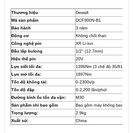
Thương hiệu
Dewalt
Mã sản phẩm
DCF900N-B1
Bảo hành
3 năm
Động cơ
Không chổi than
Công nghệ pin
XR Li-Ion
Đầu lắp bulong
1/2'' (12.7mm)
Hiệu thế pin
20V
Lực siết tối đa:
1396Nm (3 chế độ 35/813/13
Lực mở tối đa:
1897Nm
Tốc độ không tải:
0-2300v/p
Tốc độ đập
0-2,200 lần/phút
Đường kính ốc tốc đa vặn:
M30
Sản phầm chỉ bao gồm
Bao gồm máy không bao gồm 
Trọng lượng:
2.9kg
Xuất xứ:
China