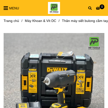
0
MENU
Trang chủ
/
Máy Khoan & Vít DC
/
Thân máy siết bulong cầm t