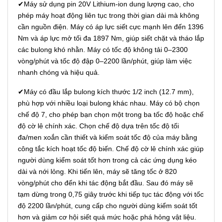
✔Máy sử dụng pin 20V Lithium-ion dung lượng cao, cho
phép máy hoạt động liên tục trong thời gian dài mà không
cần nguồn điện. Máy có áp lực siết cực mạnh lên đến 1396
Nm và áp lực mở tối đa 1897 Nm, giúp siết chặt và tháo lắp
các bulong khó nhằn. Máy có tốc độ không tải 0–2300
vòng/phút và tốc độ đập 0–2200 lần/phút, giúp làm việc
nhanh chóng và hiệu quả.
✔Máy có đầu lắp bulong kích thước 1/2 inch (12.7 mm),
phù hợp với nhiều loại bulong khác nhau. Máy có bộ chọn
chế độ 7, cho phép bạn chọn một trong ba tốc độ hoặc chế
độ cờ lê chính xác. Chọn chế độ dựa trên tốc độ tối
đa/men xoắn cần thiết và kiểm soát tốc độ của máy bằng
công tắc kích hoạt tốc độ biến. Chế độ cờ lê chính xác giúp
người dùng kiểm soát tốt hơn trong cả các ứng dụng kéo
dài và nới lỏng. Khi tiến lên, máy sẽ tăng tốc ở 820
vòng/phút cho đến khi tác động bắt đầu. Sau đó máy sẽ
tạm dừng trong 0,75 giây trước khi tiếp tục tác động với tốc
độ 2200 lần/phút, cung cấp cho người dùng kiểm soát tốt
hơn và giảm cơ hội siết quá mức hoặc phá hỏng vật liệu.