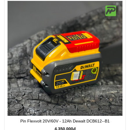
Pin Flexvolt 20V/60V - 12Ah Dewalt DCB612--B1
4.350.000đ