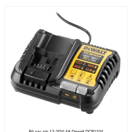
Bộ sạc pin 12-20V/ 4A Dewalt DCB1104