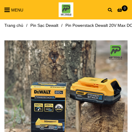
0
MENU
Trang chủ
/
Pin Sạc Dewalt
/
Pin Powerstack Dewalt 20V Max D