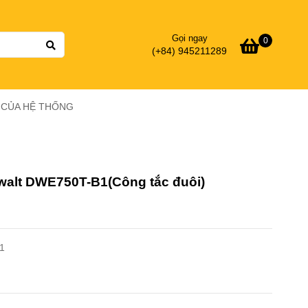
Gọi ngay
0
(+84) 945211289
Ý CỦA HỆ THỐNG
walt DWE750T-B1(Công tắc đuôi)
1