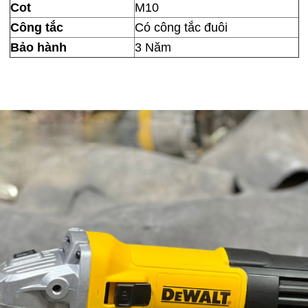
Cot
M10
Công tắc
Có công tắc đuôi
Bảo hành
3 Năm