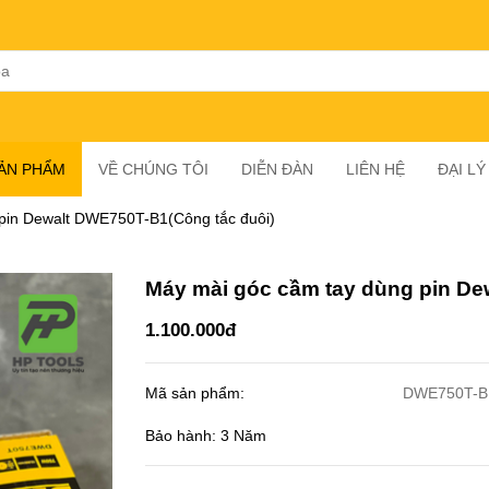
SẢN PHẨM
VỀ CHÚNG TÔI
DIỄN ĐÀN
LIÊN HỆ
ĐẠI L
pin Dewalt DWE750T-B1(Công tắc đuôi)
Máy mài góc cầm tay dùng pin De
1.100.000đ
Mã sản phẩm:
DWE750T-B
Bảo hành: 3 Năm