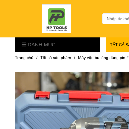
DANH MỤC
TẤT CẢ 
Trang chủ
/
Tất cả sản phẩm
/
Máy vặn bu lông dùng pin