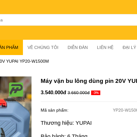
SẢN PHẨM
VỀ CHÚNG TÔI
DIỄN ĐÀN
LIÊN HỆ
ĐẠI L
 20V YUPAI YP20-W1500M
Máy vặn bu lông dùng pin 20V Y
3.540.000đ
3.660.000đ
-3%
Mã sản phẩm:
YP20-W150
Thương hiệu: YUPAI
Bảo hành: 6 Tháng