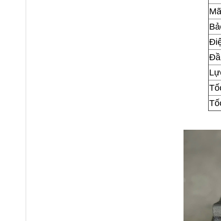
Mã
Bả
Đi
Đầ
Lực
Tố
Tố