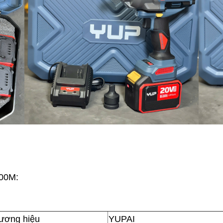
500M:
ương hiệu
YUPAI