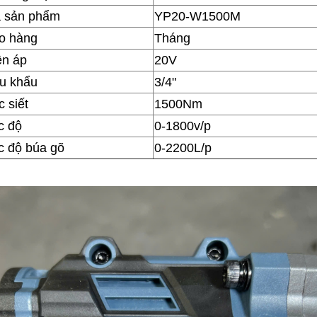
 sản phẩm
YP20-W1500M
o hàng
Tháng
ện áp
20V
u khẩu
3/4"
 siết
1500Nm
c độ
0-1800v/p
c độ búa gõ
0-2200L/p