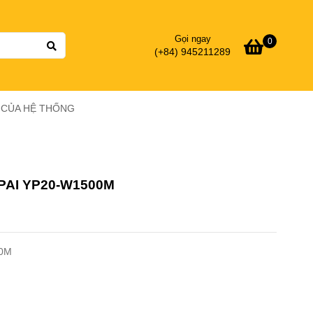
Gọi ngay
0
(+84) 945211289
Ý CỦA HỆ THỐNG
UPAI YP20-W1500M
0M