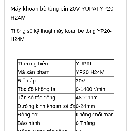
Máy khoan bê tông pin 20V YUPAI YP20-
H24M
Thông số kỹ thuật máy koan bê tông YP20-
H24M
Thương hiệu
YUPAI
Mã sản phẩm
YP20-H24M
Điện áp
20V
Tốc độ không tải
0-1400 r/min
Tần số tác động
4800bpm
Đường kinh khoan tối đa
0-24mm
Động cơ
Không chổi than
Bảo hành
6 Tháng