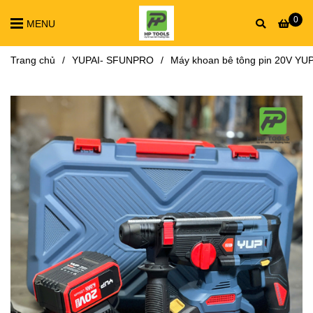
0
MENU
Trang chủ
/
YUPAI- SFUNPRO
/
Máy khoan bê tông pin 20V Y