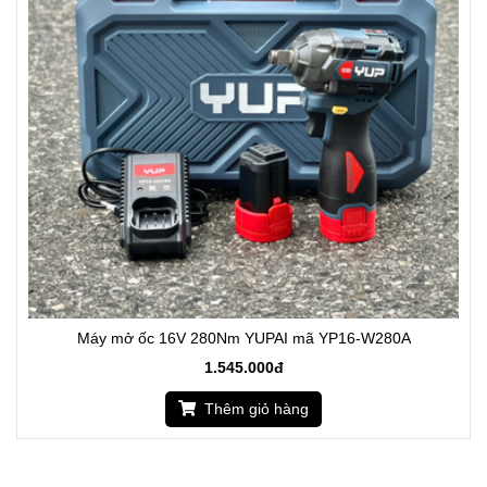
Máy mở ốc 16V 280Nm YUPAI mã YP16-W280A
1.545.000đ
Thêm giỏ hàng