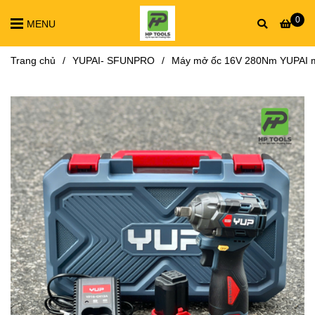
0
MENU
Trang chủ
/
YUPAI- SFUNPRO
/
Máy mở ốc 16V 280Nm YUPAI