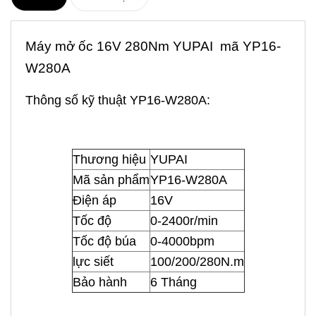
Máy mở ốc 16V 280Nm YUPAI mã YP16-
W280A
Thông số kỹ thuật YP16-W280A:
Thương hiệu
YUPAI
Mã sản phẩm
YP16-W280A
Điện áp
16V
Tốc độ
0-2400r/min
Tốc độ búa
0-4000bpm
lực siết
100/200/280N.m
Bảo hành
6 Tháng