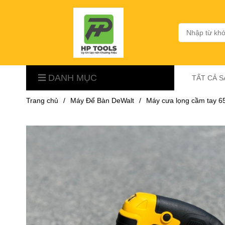
DANH MỤC
TẤT CẢ 
Trang chủ
/
Máy Để Bàn DeWalt
/
Máy cưa lọng cầm tay 