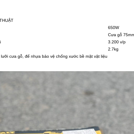
 THUẬT
650W
Cưa gỗ 75mm
i
3.200 v/p
2.7kg
lưỡi cưa gỗ, đế nhựa bảo vệ chống xước bề mặt vật liệu