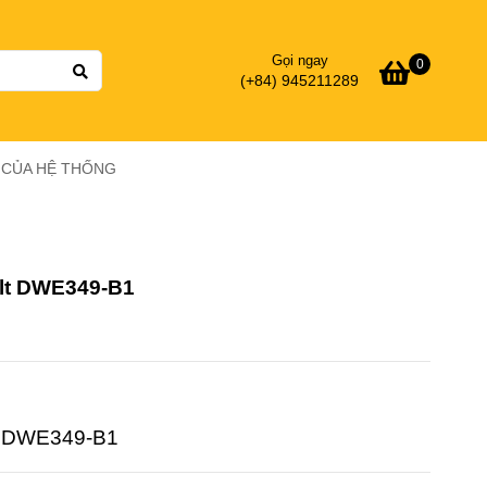
Gọi ngay
0
(+84) 945211289
Ý CỦA HỆ THỐNG
lt DWE349-B1
t DWE349-B1