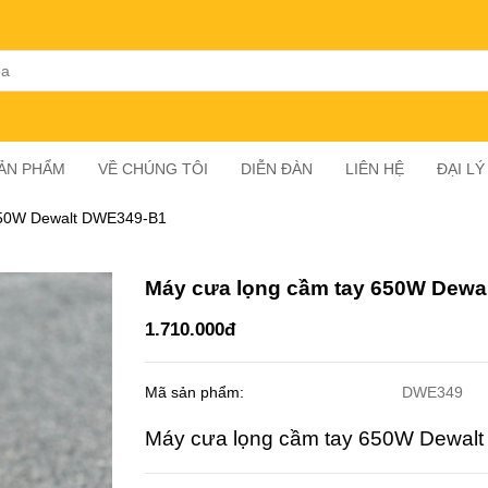
SẢN PHẨM
VỀ CHÚNG TÔI
DIỄN ĐÀN
LIÊN HỆ
ĐẠI L
650W Dewalt DWE349-B1
Máy cưa lọng cầm tay 650W Dewa
1.710.000đ
Mã sản phẩm:
DWE349
Máy cưa lọng cầm tay 650W Dewal