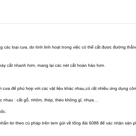
ong các loại cưa, do tính linh hoạt trong việc có thể cắt được đường t
áy cắt nhanh hơn, mang lại các nét cắt hoàn hảo hơn.
i cưa để phù hợp với các vật liệu khác nhau,có rất nhiều ứng dụng cô
nhau : cắt gỗ, nhôm, thép, théo không gỉ, nhựa....
uốc.
nhắn tin theo cú pháp trên tem gửi về tổng đài 6088 để xác nhận sản