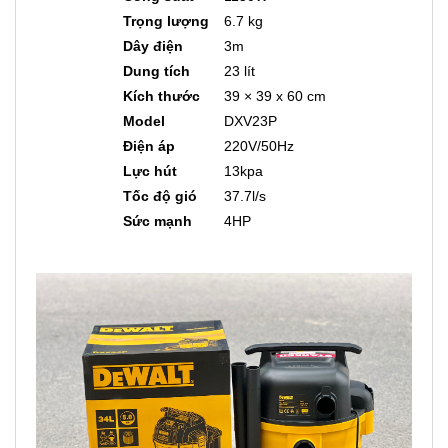
Trọng lượng
6.7 kg
Dây điện
3m
Dung tích
23 lít
Kích thước
39 × 39 x 60 cm
Model
DXV23P
Điện áp
220V/50Hz
Lực hút
13kpa
Tốc độ gió
37.7l/s
Sức mạnh
4HP