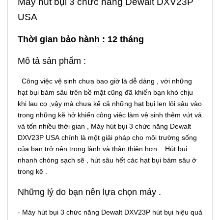
Máy hút bụi 3 chức năng Dewalt DXV23P
USA
Thời gian bảo hành : 12 tháng
Mô tả sản phẩm :
Công việc vệ sinh chưa bao giờ là dễ dàng , với những
hạt bụi bám sâu trên bề mặt cũng đã khiến bạn khó chịu
khi lau cọ ,vậy mà chưa kể cả những hạt bụi len lỏi sâu vào
trong những kẽ hở khiến công việc làm vệ sinh thêm vứt vả
và tốn nhiều thời gian , Máy hút bụi 3 chức năng Dewalt
DXV23P USA chính là một giải pháp cho môi trường sống
của bạn trở nên trong lành và thân thiện hơn . Hút bụi
nhanh chóng sạch sẽ , hút sâu hết các hạt bụi bám sâu ở
trong kẽ .
Những lý do bạn nên lựa chọn máy .
- Máy hút bụi 3 chức năng Dewalt DXV23P hút bụi hiệu quả