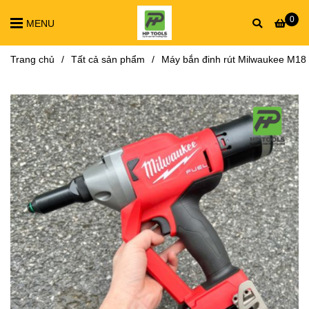
0
MENU
Trang chủ
/
Tất cả sản phẩm
/
Máy bắn đinh rút Milwaukee M18