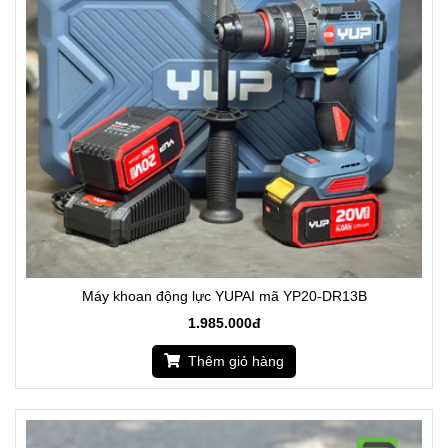
Máy khoan động lực YUPAI mã YP20-DR13B
1.985.000đ
Thêm giỏ hàng