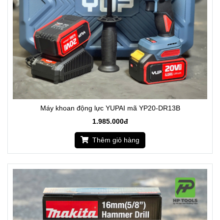
Máy khoan động lực YUPAI mã YP20-DR13B
1.985.000đ
Thêm giỏ hàng