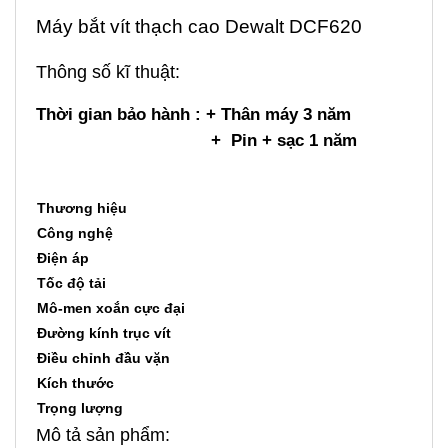
Máy bắt vít thạch cao Dewalt DCF620
Thông số kĩ thuật:
Thời gian bảo hành : + Thân máy 3 năm
+ Pin + sạc 1 năm
Thương hiệu
DeWa
Công nghệ
Mỹ
Điện áp
20V
Tốc độ tải
0-4.
Mô-men xoắn cực đại
5-3
Đường kính trục vít
55 
Điều chỉnh đầu vặn
Có
Kích thước
21 x
Trọng lượng
1,7 
Mô tả sản phẩm: