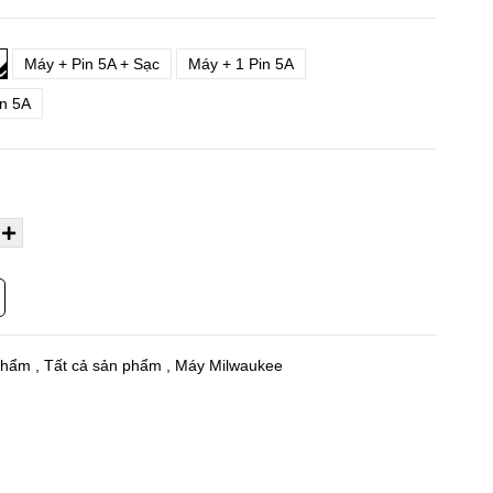
Máy + Pin 5A + Sạc
Máy + 1 Pin 5A
in 5A
phẩm
,
Tất cả sản phẩm
,
Máy Milwaukee