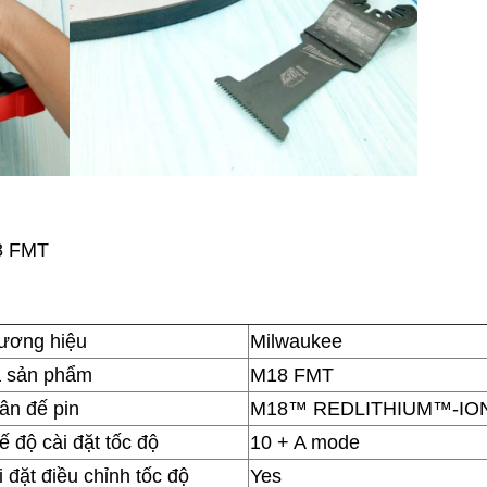
18 FMT
ương hiệu
Milwaukee
 sản phẩm
M18 FMT
ân đế pin
M18™ REDLITHIUM™-IO
ế độ cài đặt tốc độ
10 + A mode
 đặt điều chỉnh tốc độ
Yes