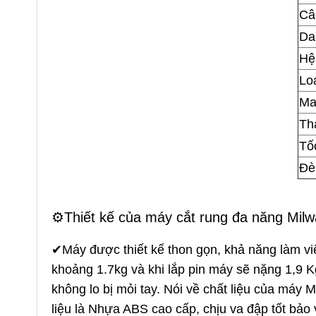
Câ
Dao
Hệ
Lo
Ma
Th
Tốc
Đè
⚙️Thiết kế của máy cắt rung đa năng M
✔Máy được thiết kế thon gọn, khả năng làm vi
khoảng 1.7kg và khi lắp pin máy sẽ nặng 1,9 K
không lo bị mỏi tay. Nói về chất liệu của máy
liệu là Nhựa ABS cao cấp, chịu va đập tốt bả