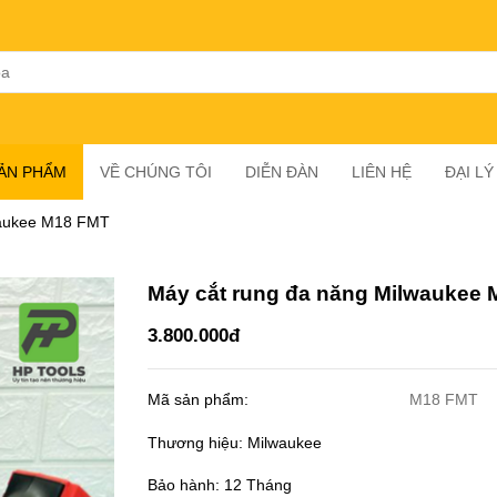
SẢN PHẨM
VỀ CHÚNG TÔI
DIỄN ĐÀN
LIÊN HỆ
ĐẠI L
waukee M18 FMT
Máy cắt rung đa năng Milwaukee
3.800.000đ
Mã sản phẩm:
M18 FMT
Thương hiệu: Milwaukee
Bảo hành: 12 Tháng