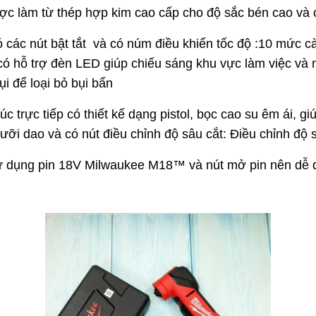
ược làm từ thép hợp kim cao cấp cho độ sắc bén cao và 
ác nút bật tắt và có núm điều khiển tốc độ :10 mức cài
có hỗ trợ đèn LED giúp chiếu sáng khu vực làm việc và 
ụi để loại bỏ bụi bẩn
úc trực tiếp có thiết kế dạng pistol, bọc cao su êm ái,
 lưỡi dao và có nút điều chỉnh độ sâu cắt: Điều chỉnh độ
 dụng pin 18V Milwaukee M18™ và nút mở pin nên dễ dà