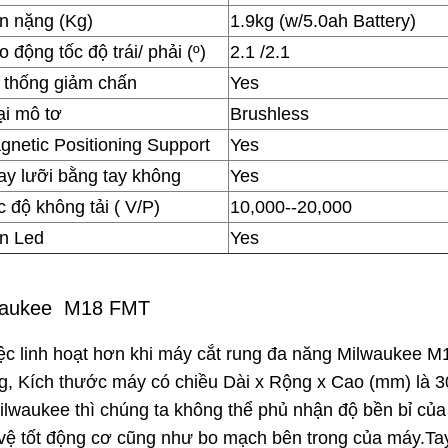
n nặng (Kg)
1.9kg (w/5.0ah Battery)
 động tốc độ trái/ phải (º)
2.1 /2.1
 thống giảm chấn
Yes
ại mô tơ
Brushless
gnetic Positioning Support
Yes
ay lưỡi bằng tay không
Yes
 độ không tải ( V/P)
10,000--20,000
n Led
Yes
ilwaukee M18 FMT
ệc linh hoạt hơn khi máy cắt rung đa năng Milwaukee M
g, Kích thước máy có chiều Dài x Rộng x Cao (mm) là 30
 Milwaukee thì chúng ta không thể phủ nhận độ bền bỉ củ
o vệ tốt động cơ cũng như bo mạch bên trong của máy.T