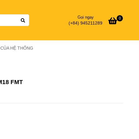
Gọi ngay
0
(+84) 945211289
Ý CỦA HỆ THỐNG
 M18 FMT