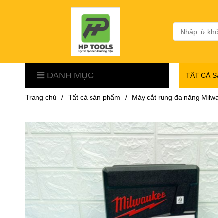
DANH MỤC
TẤT CẢ 
Trang chủ
/
Tất cả sản phẩm
/
Máy cắt rung đa năng Mil