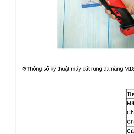
⚙️Thông số kỹ thuật máy cắt rung đa năng M
Th
Mã
Ch
Ch
Cài