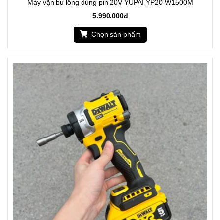
Máy vặn bu lông dùng pin 20V YUPAI YP20-W1500M
5.990.000đ
Chọn sản phẩm