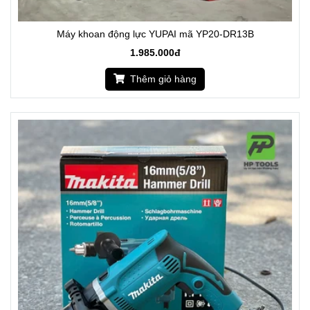
Máy khoan động lực YUPAI mã YP20-DR13B
1.985.000đ
Thêm giỏ hàng