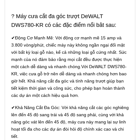
? Máy cưa cắt đa góc trượt DeWALT
DWS780-KR có các đặc điểm nổi bât sau:
✔Động Cơ Mạnh Mẽ: Với động cơ mạnh mẽ 15 amp và
3.800 vòng/phút, chiếc máy này không ngần ngại đối mặt
với bất kỳ loại gỗ nào, kể cả những loại gỗ cứng nhất. Sức
mạnh của nó đảm bảo rằng mọi cắt đều được thực hiện
một cách dễ dàng và nhanh chóng.Với DeWALT DWS780-
KR, việc cưa gỗ trở nên dễ dàng và nhanh chóng hơn bao
giờ hết. Khả năng cắt đa góc và tính năng trượt giúp bạn
tiết kiệm thời gian và công sức, cho phép bạn hoàn thành
các dự án một cách hiệu quả hơn.
✔Khả Năng Cắt Đa Góc: Với khả năng cắt các góc nghiêng
lên đến 45 độ sang trái và 45 độ sang phải, cùng với khả
năng góc vát lên đến 45 độ, máy cưa này mang lại sự linh
hoạt tối đa cho các dự án đòi hỏi độ chính xác cao và chi
tiết.