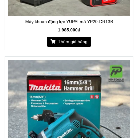
Máy khoan động lực YUPAI mã YP20-DR13B
1.985.000đ
Thêm giỏ hàng