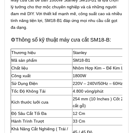
Máy cưa cắt để bàn 1800W Stanley SM18-B1 là lựa chọn
lý tưởng cho thợ mộc chuyên nghiệp và cả những người
đam mê DIY. Với thiết kế mạnh mẽ, công suất cao và nhiều
tính năng tiện lợi, SM18-B1 đáp ứng mọi nhu cầu cắt gọt
đa dạng.
⚙️Thông số kỹ thuật máy cưa cắt SM18-B:
Thương hiệu
Stanley
Mã sản phẩm
SM18-B1
Chất liệu
Nhôm Hợp Kim – Đế Kim Loại
Công xuất
1800W
Sử Dụng Điện
220V – 240V/50Hz – 60Hz
Tốc Độ Không Tải
4.800 vòng/phút
254 mm (10 Inches ) Cốt 25.4m
Kích thước lưỡi cưa
cắt gỗ)
Độ Sâu Cắt Tối Đa
12 Cm
Hành Trình Trượt
33 Cm
Khả Năng Cắt Nghiêng ( Trái /
45 / 45 Độ