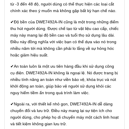
từ -3 đến 48 độ, người dùng có thể thực hiện các loại cắt
chính xác theo ý muốn mà không gặp bất kỳ hạn chế nào.
✔Độ bền của DWE7492A-IN cũng là một trong những điểm
thu hút người dùng. Được chế tạo từ vật liệu cao cấp, chiếc
máy này mang lại độ bền cao và tuổi thọ sử dụng lâu dài.
Điều này đồng nghĩa với việc bạn có thể dựa vào nó trong
nhiều năm tới mà không cần phải lo lắng về sự hỏng hóc
hoặc giảm hiệu suất.
✔An toàn luôn là một ưu tiên hàng đầu khi sử dụng công
cụ điện. DWE7492A-IN không là ngoại lệ. Nó được trang bị
nhiều tính năng an toàn như viền bảo vệ, khóa trục và nút
khởi động an toàn, giúp bảo vệ người sử dụng khỏi các
nguy hiểm tiềm ẩn trong quá trình làm việc.
✔Ngoài ra, với thiết kế nhỏ gọn, DWE7492A-IN dễ dàng
chuyển đổi và lưu trữ. Điều này mang lại sự tiện ích cho
người dùng, cho phép họ di chuyển máy một cách linh hoạt
và tiết kiệm không gian lưu trữ.