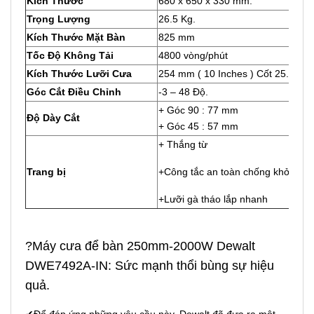
Kích Thước
680 x 650 x 330 mm.
Trọng Lượng
26.5 Kg.
Kích Thước Mặt Bàn
825 mm
Tốc Độ Không Tải
4800 vòng/phút
Kích Thước Lưỡi Cưa
254 mm ( 10 Inches ) Cốt 25.4 mm
Góc Cắt Điều Chỉnh
-3 – 48 Độ.
+ Góc 90 : 77 mm
Độ Dày Cắt
+ Góc 45 : 57 mm
+ Thắng từ
Trang bị
+Công tắc an toàn chống khởi động
+Lưỡi gà tháo lắp nhanh
?Máy cưa để bàn 250mm-2000W Dewalt
DWE7492A-IN: Sức mạnh thổi bùng sự hiệu
quả.