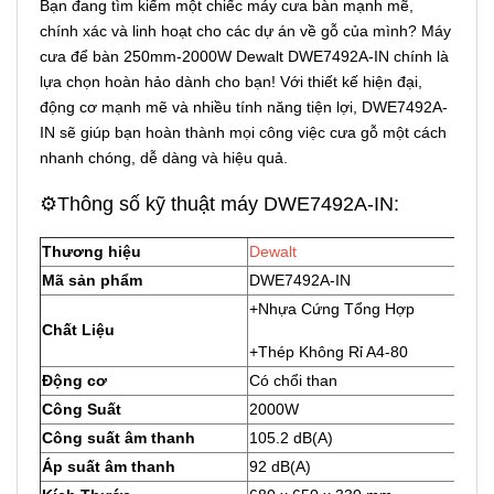
Bạn đang tìm kiếm một chiếc máy cưa bàn mạnh mẽ,
chính xác và linh hoạt cho các dự án về gỗ của mình? Máy
cưa để bàn 250mm-2000W Dewalt DWE7492A-IN chính là
lựa chọn hoàn hảo dành cho bạn! Với thiết kế hiện đại,
động cơ mạnh mẽ và nhiều tính năng tiện lợi, DWE7492A-
IN sẽ giúp bạn hoàn thành mọi công việc cưa gỗ một cách
nhanh chóng, dễ dàng và hiệu quả.
⚙️Thông số kỹ thuật máy DWE7492A-IN:
Thương hiệu
Dewalt
Mã sản phẩm
DWE7492A-IN
+Nhựa Cứng Tổng Hợp
Chất Liệu
+Thép Không Rỉ A4-80
Động cơ
Có chổi than
Công Suất
2000W
Công suất âm thanh
105.2 dB(A)
Áp suất âm thanh
92 dB(A)