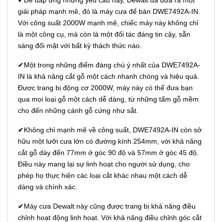
✔Để đáp ứng những yêu cầu này, Dewalt đã đưa ra một
giải pháp mạnh mẽ, đó là máy cưa để bàn DWE7492A-IN.
Với công suất 2000W mạnh mẽ, chiếc máy này không chỉ
là một công cụ, mà còn là một đối tác đáng tin cậy, sẵn
sàng đối mặt với bất kỳ thách thức nào.
✔Một trong những điểm đáng chú ý nhất của DWE7492A-
IN là khả năng cắt gỗ một cách nhanh chóng và hiệu quả.
Được trang bị động cơ 2000W, máy này có thể đưa bạn
qua mọi loại gỗ một cách dễ dàng, từ những tấm gỗ mềm
cho đến những cánh gỗ cứng như sắt.
✔Không chỉ mạnh mẽ về công suất, DWE7492A-IN còn sở
hữu một lưỡi cưa lớn có đường kính 254mm, với khả năng
cắt gỗ dày đến 77mm ở góc 90 độ và 57mm ở góc 45 độ.
Điều này mang lại sự linh hoạt cho người sử dụng, cho
phép họ thực hiện các loại cắt khác nhau một cách dễ
dàng và chính xác.
✔Máy cưa Dewalt này cũng được trang bị khả năng điều
chỉnh hoạt động linh hoạt. Với khả năng điều chỉnh góc cắt