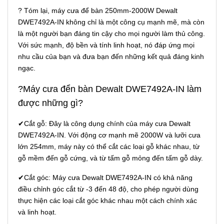
? Tóm lại, máy cưa để bàn 250mm-2000W Dewalt
DWE7492A-IN không chỉ là một công cụ mạnh mẽ, mà còn
là một người bạn đáng tin cậy cho mọi người làm thủ công.
Với sức mạnh, độ bền và tính linh hoạt, nó đáp ứng mọi
nhu cầu của bạn và đưa bạn đến những kết quả đáng kinh
ngạc.
?Máy cưa đển bàn Dewalt DWE7492A-IN làm
được những gì?
✔Cắt gỗ: Đây là công dụng chính của máy cưa Dewalt
DWE7492A-IN. Với động cơ mạnh mẽ 2000W và lưỡi cưa
lớn 254mm, máy này có thể cắt các loại gỗ khác nhau, từ
gỗ mềm đến gỗ cứng, và từ tấm gỗ mỏng đến tấm gỗ dày.
✔Cắt góc: Máy cưa Dewalt DWE7492A-IN có khả năng
điều chỉnh góc cắt từ -3 đến 48 độ, cho phép người dùng
thực hiện các loại cắt góc khác nhau một cách chính xác
và linh hoạt.