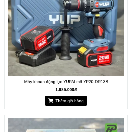
Máy khoan động lực YUPAI mã YP20-DR13B
1.985.000đ
Thêm giỏ hàng