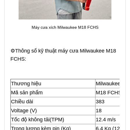
Máy cưa xích Milwaukee M18 FCHS
⚙️Thông số kỹ thuật máy cưa Milwaukee M18
FCHS:
Thương hiệu
Milwaukee
Mã sản phẩm
M18 FCHS
Chiều dài
383
Voltage (V)
18
Tốc độ không tải(TPM)
12.4 m/s
Trọng lượng kèm pin (Kg)
6.4 Kg (12.0Ah