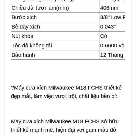
Chiều dài lưỡi lam(mm)
406mm
Bước xích
3/8" Low Profil
Bề dày xích
0,043"
Nút khóa
Có
Tốc độ không tải
0-6600 vòng/ 
Bảo hành
12 Tháng
?Máy cưa xích Milwaukee M18 FCHS thiết kế
đẹp mắt, làm việc vượt trội, chất liệu bền bỉ:
Máy cưa xích Milwaukee M18 FCHS sở hữu
thiết kế mạnh mẽ, hiện đại vơi gam màu đỏ