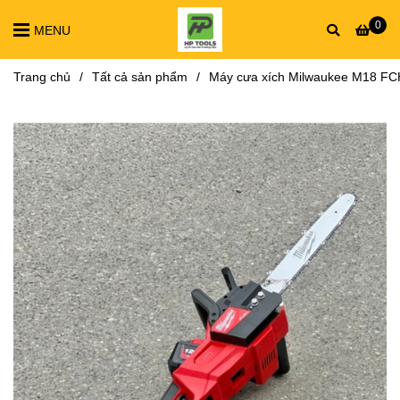
0
MENU
Trang chủ
/
Tất cả sản phẩm
/
Máy cưa xích Milwaukee M18 F