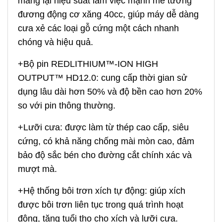
mang lại hiệu suất làm việc mạnh mẽ tương
đương động cơ xăng 40cc, giúp máy dễ dàng
cưa xẻ các loại gỗ cứng một cách nhanh
chóng và hiệu quả.
+Bộ pin REDLITHIUM™-ION HIGH
OUTPUT™ HD12.0: cung cấp thời gian sử
dụng lâu dài hơn 50% và độ bền cao hơn 20%
so với pin thông thường.
+Lưỡi cưa: được làm từ thép cao cấp, siêu
cứng, có khả năng chống mài mòn cao, đảm
bảo độ sắc bén cho đường cắt chính xác và
mượt mà.
+Hệ thống bôi trơn xích tự động: giúp xích
được bôi trơn liên tục trong quá trình hoạt
động, tăng tuổi thọ cho xích và lưỡi cưa.