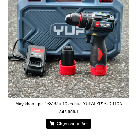
Máy khoan pin 16V đầu 10 có búa YUPAI YP16-DR10A
843.000đ
Chọn sản phẩm