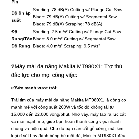
Pin
Sanding: 78 dB(A) Cutting w/ Plunge Cut Saw
Độ ồn áp
Blade: 79 dB(A) Cutting w/ Segmental Saw
suất
Blade: 79 dB(A) Scraping: 78 dB(A)
Độ
Sanding: 2.5 m/s² Cutting w/ Plunge Cut Saw
Rung/Tốc
Blade: 8.0 m/s² Cutting w/ Segmental Saw
Độ Rung
Blade: 4.0 m/s² Scraping: 9.5 m/s²
?
Máy mài đa năng Makita MT980X1: Trợ thủ
đắc lực cho mọi công việc:
✅Sức mạnh vượt trội:
Trái tim của máy mài đa năng Makita MT980X1 là động cơ
mạnh mẽ với công suất 200W và tốc độ không tải từ
15.000 đến 22.000 vòng/phút. Nhờ vậy, máy tạo ra lực cắt
và mài mạnh mẽ, giúp bạn hoàn thành công việc nhanh
chóng và hiệu quả. Cho dù bạn cần cắt gỗ cứng, mài kim
loại rỉ sét hay đánh bóng bề mặt đá, Makita MT980X1 đều