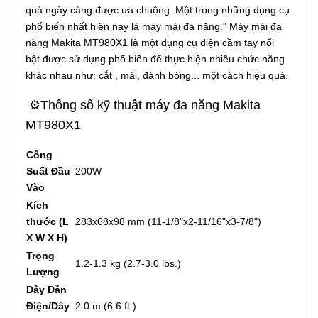
quả ngày càng được ưa chuộng. Một trong những dụng cụ
phổ biến nhất hiện nay là máy mài đa năng." Máy mài đa
năng Makita MT980X1 là một dụng cụ điện cầm tay nổi
bật được sử dụng phổ biến để thực hiện nhiều chức năng
khác nhau như: cắt , mài, đánh bóng... một cách hiệu quả.
⚙️Thông số kỹ thuật máy đa năng Makita
MT980X1
Công
Suất Đầu
200W
Vào
Kích
thước (L
283x68x98 mm (11-1/8"x2-11/16"x3-7/8")
X W X H)
Trọng
1.2-1.3 kg (2.7-3.0 lbs.)
Lượng
Dây Dẫn
Điện/Dây
2.0 m (6.6 ft.)