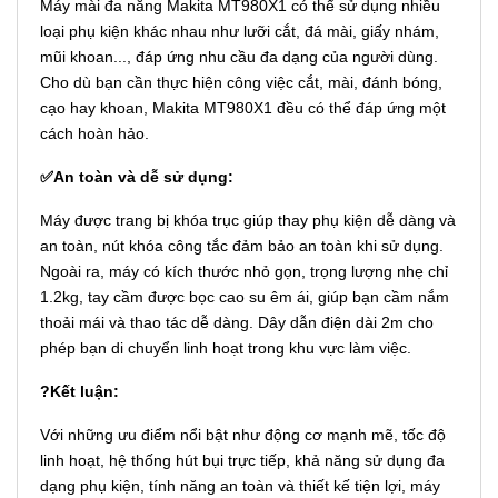
Máy mài đa năng Makita MT980X1 có thể sử dụng nhiều
loại phụ kiện khác nhau như lưỡi cắt, đá mài, giấy nhám,
mũi khoan..., đáp ứng nhu cầu đa dạng của người dùng.
Cho dù bạn cần thực hiện công việc cắt, mài, đánh bóng,
cạo hay khoan, Makita MT980X1 đều có thể đáp ứng một
cách hoàn hảo.
✅An toàn và dễ sử dụng:
Máy được trang bị khóa trục giúp thay phụ kiện dễ dàng và
an toàn, nút khóa công tắc đảm bảo an toàn khi sử dụng.
Ngoài ra, máy có kích thước nhỏ gọn, trọng lượng nhẹ chỉ
1.2kg, tay cầm được bọc cao su êm ái, giúp bạn cầm nắm
thoải mái và thao tác dễ dàng. Dây dẫn điện dài 2m cho
phép bạn di chuyển linh hoạt trong khu vực làm việc.
?Kết luận:
Với những ưu điểm nổi bật như động cơ mạnh mẽ, tốc độ
linh hoạt, hệ thống hút bụi trực tiếp, khả năng sử dụng đa
dạng phụ kiện, tính năng an toàn và thiết kế tiện lợi, máy