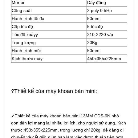
Mortor
Dây đồng
Công suất
2 puly 0.5Hp
Hành trình tối đa
50mm
Cấp tốc độ
5 tốc độ
Tốc độ xoayy
210-2220 v/p
Trọng lượng
20Kg
Hành trình mũi
50mm
Kích thước máy
450x355x225mm
?Thiết kế của máy khoan bàn mini:
✔Thiết kế của máy khoan bàn mini 13MM CDS-6N nhỏ
gọn tiện lợi mang lại nhiều lợi ích, cho người sử dụng. Kích
thước:450x355x225mm, trọng lượng chỉ 20kg, dễ dàng di
chuyển và cất giữ, giúp bạn làm việc được thuận tiện hơn