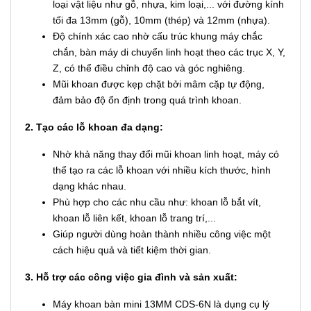
loại vật liệu như gỗ, nhựa, kim loại,... với đường kính
tối đa 13mm (gỗ), 10mm (thép) và 12mm (nhựa).
Độ chính xác cao nhờ cấu trúc khung máy chắc
chắn, bàn máy di chuyển linh hoạt theo các trục X, Y,
Z, có thể điều chỉnh độ cao và góc nghiêng.
Mũi khoan được kẹp chặt bởi mâm cặp tự động,
đảm bảo độ ổn định trong quá trình khoan.
2. Tạo các lỗ khoan đa dạng:
Nhờ khả năng thay đổi mũi khoan linh hoạt, máy có
thể tạo ra các lỗ khoan với nhiều kích thước, hình
dạng khác nhau.
Phù hợp cho các nhu cầu như: khoan lỗ bắt vít,
khoan lỗ liên kết, khoan lỗ trang trí,...
Giúp người dùng hoàn thành nhiều công việc một
cách hiệu quả và tiết kiệm thời gian.
3. Hỗ trợ các công việc gia đình và sản xuất:
Máy khoan bàn mini 13MM CDS-6N là dụng cụ lý