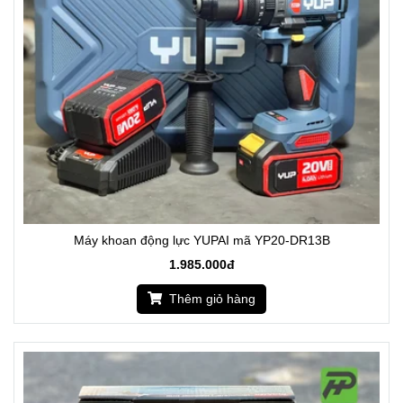
Máy khoan động lực YUPAI mã YP20-DR13B
1.985.000đ
Thêm giỏ hàng