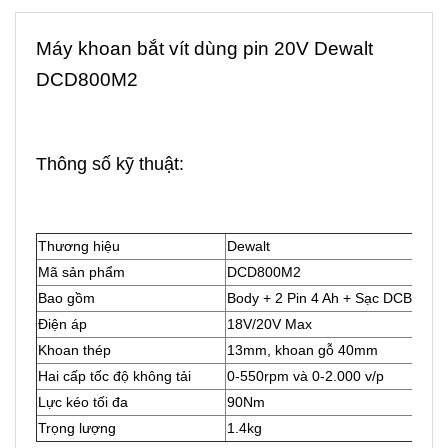
Máy khoan bắt vít dùng pin 20V Dewalt
DCD800M2
Thông số kỹ thuật:
Thương hiệu
Dewalt
Mã sản phẩm
DCD800M2
Bao gồm
Body + 2 Pin 4 Ah + Sạc DCB107 +
Điện áp
18V/20V Max
Khoan thép
13mm, khoan gỗ 40mm
Hai cấp tốc độ không tải
0-550rpm và 0-2.000 v/p
Lực kéo tối đa
90Nm
Trọng lượng
1.4kg