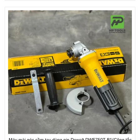
Máy mài góc cầm tay dùng pin Dewalt DWE750T-B1(Công tắc