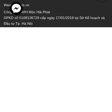
Wed: hptools.vn
Công Ty TNHH Mộc Hải Phát
GPKD số 0108136729 cấp ngày 17/01/2018 tại Sở Kế hoạch và
Đầu tư Tp. Hà Nội
Thông tin
Chính sách bảo mật
Chính sách đổi trả
Chính sách giao hàng
Hướng dẫn thanh toán
Chính sách kiểm hàng
Chính sách bảo hành
HP Tools