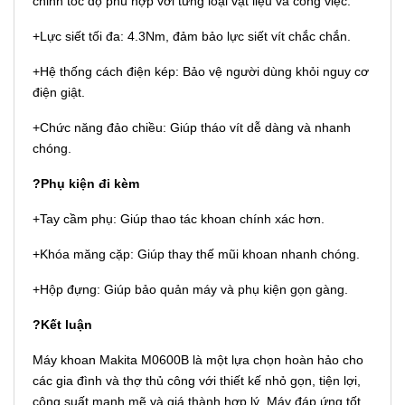
chỉnh tốc độ phù hợp với từng loại vật liệu và công việc.
+Lực siết tối đa: 4.3Nm, đảm bảo lực siết vít chắc chắn.
+Hệ thống cách điện kép: Bảo vệ người dùng khỏi nguy cơ
điện giật.
+Chức năng đảo chiều: Giúp tháo vít dễ dàng và nhanh
chóng.
?Phụ kiện đi kèm
+Tay cầm phụ: Giúp thao tác khoan chính xác hơn.
+Khóa măng cặp: Giúp thay thế mũi khoan nhanh chóng.
+Hộp đựng: Giúp bảo quản máy và phụ kiện gọn gàng.
?Kết luận
Máy khoan Makita M0600B là một lựa chọn hoàn hảo cho
các gia đình và thợ thủ công với thiết kế nhỏ gọn, tiện lợi,
công suất mạnh mẽ và giá thành hợp lý. Máy đáp ứng tốt