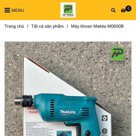
0
MENU
Trang chủ
/
Tất cả sản phẩm
/
Máy khoan Makita M0600B