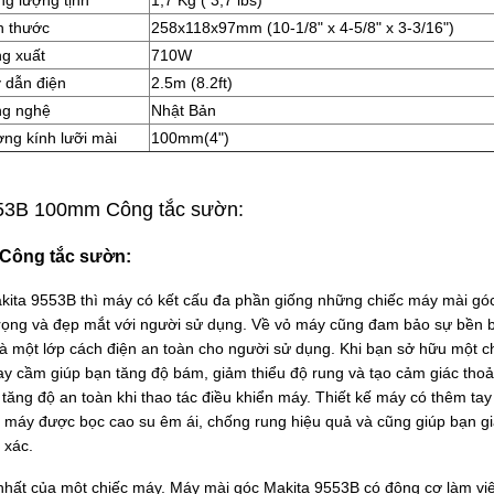
h thước
258x118x97mm (10-1/8" x 4-5/8" x 3-3/16")
g xuất
710W
 dẫn điện
2.5m (8.2ft)
g nghệ
Nhật Bản
ng kính lưỡi mài
100mm(4")
553B 100mm Công tắc sườn:
 Công tắc sườn:
kita 9553B thì máy có kết cấu đa phần giống những chiếc máy mài góc
trọng và đẹp mắt với người sử dụng. Về vỏ máy cũng đam bảo sự bền 
là một lớp cách điện an toàn cho người sử dụng. Khi bạn sở hữu một 
ay cầm giúp bạn tăng độ bám, giảm thiểu độ rung và tạo cảm giác thoả
tăng độ an toàn khi thao tác điều khiển máy. Thiết kế máy có thêm t
 máy được bọc cao su êm ái, chống rung hiệu quả và cũng giúp bạn giả
 xác.
 nhất của một chiếc máy. Máy mài góc Makita 9553B có động cơ làm vi