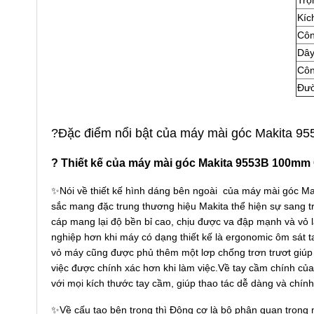
Kíc
Côn
Dây
Côn
Đườ
?Đặc điểm nổi bật của máy mài góc Makita 9
? Thiết kế của máy mài góc Makita 9553B 100mm
✨Nói về thiết kế hình dáng bên ngoài của máy mài góc Ma
sắc mang đặc trung thương hiệu Makita thể hiện sự sang 
cáp mang lại độ bền bỉ cao, chịu được va đập mạnh và vỏ 
nghiệp hơn khi máy có dạng thiết kế là ergonomic ôm sát t
vỏ máy cũng được phủ thêm một lơp chống trơn trươt giúp 
việc được chính xác hơn khi làm việc.Về tay cầm chính của
với mọi kích thước tay cầm, giúp thao tác dễ dàng và chính
✨Về cấu tạo bên trong thì Động cơ là bộ phận quan trọng