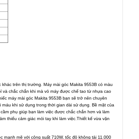
 khác trên thị trường. Máy mài góc Makita 9553B có màu
bỉ và chắc chắn khi mà vỏ máy được chế tao từ nhựa cao
chiếc máy mài góc Makita 9553B bạn sẽ trở nên chuyên
i máu khi sử dụng trong thời gian dài sử dụng. Bề mặt của
ay cầm phụ giúp bạn làm việc được chắc chắn hơn và làm
m thiểu cảm giác mỏi tay khi làm việc.Thiết kế vừa vặn
ệc mạnh mẽ với công suất 710W, tốc độ không tải 11.000