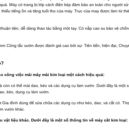
quả. Máy có trang bị lớp cách điện kép đảm bảo an toàn cho người sử
 thiểu tiếng ồn và tăng tuổi thọ của máy. Trục của may được làm từ thé
rí thuận tiện, dễ dàng thao tác bằng một tay. Có nắp cao su bảo vệ ch
mm Công tắc sườn được đánh giá cao bởi sự: Tiên tiến, hiện đại, Chu
o?
o công việc mài máy mài kim loại một cách hiệu quả:
 mà còn có thể mài dao, kéo và các dụng cụ làm vườn. Dưới đây là một s
 dao, kéo, dụng cụ làm vườn.
Gia đình dùng để sửa chữa các dụng cụ như kéo, dao, và cắt cỏ. Thợ
àm vườn khác.
u vật liệu khác. Dưới đây là một số thông tin về máy cắt kim loại: