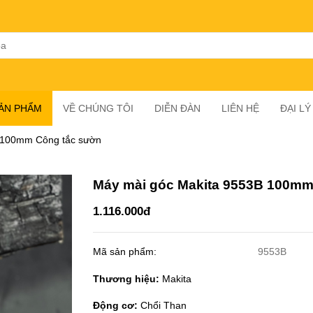
SẢN PHẨM
VỀ CHÚNG TÔI
DIỄN ĐÀN
LIÊN HỆ
ĐẠI L
 100mm Công tắc sườn
Máy mài góc Makita 9553B 100mm
1.116.000đ
Mã sản phẩm:
9553B
Thương hiệu:
Makita
Động cơ:
Chổi Than