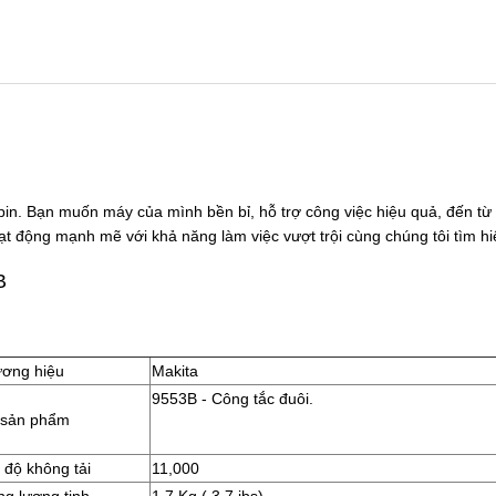
n. Bạn muốn máy của mình bền bỉ, hỗ trợ công việc hiệu quả, đến từ 
t động mạnh mẽ với khả năng làm việc vượt trội cùng chúng tôi tìm hi
B
ơng hiệu
Makita
9553B - Công tắc đuôi.
sản phẩm
 độ không tải
11,000
ng lượng tịnh
1,7 Kg ( 3,7 ibs)