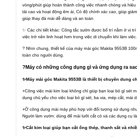
vòng/phút giúp hoàn thành công việc nhanh chóng và hiệu 
tải cao và hoạt động êm ái, Có độ chính xác cao, giúp giảm
giúp thay đá mài dễ dàng và an toàn.
✨ Các chi tiết khác: Công tắc sườn được bố trí nằm ở vị t
việc trở nên linh hoạt hơn trong việc di chuyển khi làm việc.
? Nhìn chung, thiết kế của máy mài góc Makita 9553B 100
toàn cho người dùng.
?Máy có những công dụng gì và ứng dụng ra sa
✨Máy mài góc Makita 9553B là thiết bị chuyên dung ch
+Công việc mài kim loại không chỉ giúp bạn loại bỏ gỉ sét
dụng chủ yếu cho việc loại bỏ gỉ sét, ba via, mép cắt, mài
+Ở công dụng mài máy phù hợp với đối tượng sử dụng như:
Người làm vườn: dùng để mài lưỡi cắt cỏ và các dụng cụ l
✨Cắt kim loại giúp bạn cắt ống thép, thanh sắt và nhiề