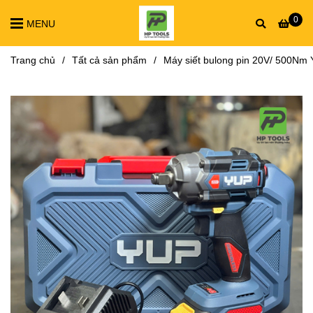
0
MENU
Trang chủ
/
Tất cả sản phẩm
/
Máy siết bulong pin 20V/ 500N