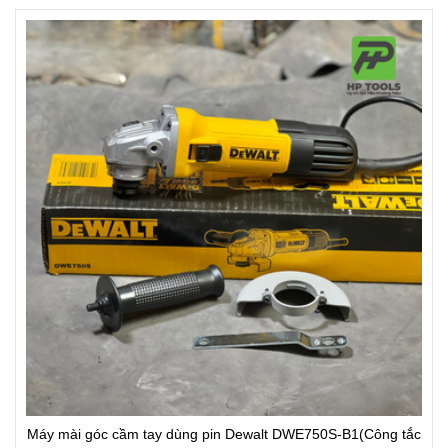
Máy mài góc cầm tay dùng pin Dewalt DWE750S-B1(Công tắc