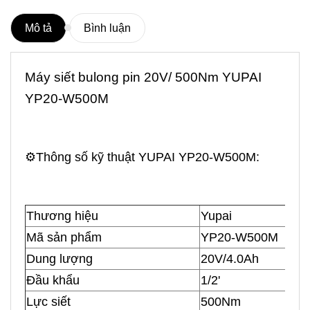
Mô tả
Bình luận
Máy siết bulong
pin 20V/ 500Nm YUPAI
YP20-W500M
⚙️Thông số kỹ thuật YUPAI YP20-W500M:
Thương hiệu
Yupai
Mã sản phẩm
YP20-W500M
Dung lượng
20V/4.0Ah
Đầu khẩu
1/2'
Lực siết
500Nm