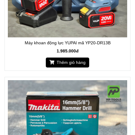
Máy khoan động lực YUPAI mã YP20-DR13B
1.985.000đ
Thêm giỏ hàng