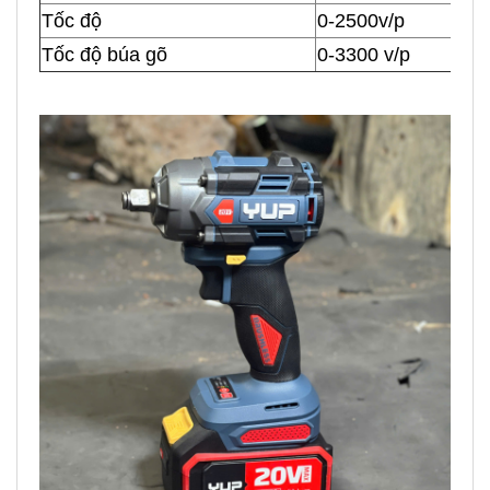
Tốc độ
0-2500v/p
Tốc độ búa gõ
0-3300 v/p