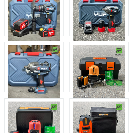
843.000đ
3.390.000đ
Chọn sản phẩm
Thêm giỏ hàng
Máy khoan động lực YUPAI
Máy mở ốc 16V 280Nm
mã YP20-DR13B
YUPAI mã YP16-W280A
1.985.000đ
1.545.000đ
Thêm giỏ hàng
Thêm giỏ hàng
Máy vặn bu lông dùng pin
Máy cân mực 5 tia
20V YUPAI YP20-W1500M
SFUNPRO SF 7905SD
5.990.000đ
1.770.000đ
Chọn sản phẩm
Thêm giỏ hàng