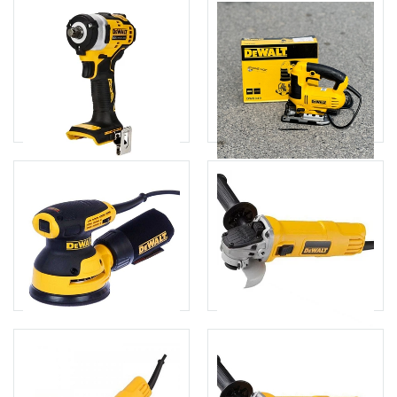
Máy vặn vít cầm tay 18V
Máy vặn vít dùng pin 20V
Dewalt DCF809D2
DeWalt DCF840N-B1
3.500.000đ
2.260.000đ
Chọn sản phẩm
Thêm giỏ hàng
Máy siết bu lông dùng pin
Máy cưa lọng cầm tay
Dewalt DCF911N
650W Dewalt DWE349-B1
2.400.000đ
1.710.000đ
Thêm giỏ hàng
Thêm giỏ hàng
Máy chà nhám tròn DeWalt
Máy mài góc Dewalt
DWE6423
DWE8100T (công tắc đuôi)
2.150.000đ
1.420.000đ