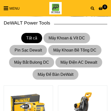
0
MENU
DeWALT Power Tools
Tất cả
Máy Khoan & Vít DC
Pin Sạc Dewalt
Máy Khoan Bê Tông DC
Máy Bắt Bulong DC
Máy Điện AC Dewalt
Máy Để Bàn DeWalt