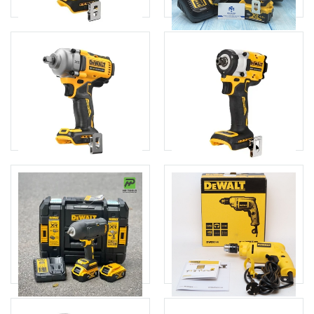
Máy siết bulong 18-20V
Máy siết bulong cầm tay
Max Dewalt DCF891
18V Dewalt DCF894M2
4.260.000đ
5.750.000đ
Thêm giỏ hàng
Chọn sản phẩm
Máy siết bulong dùng pin
Máy siết bulong dùng pin
20V Dewalt DCF892
20V Dewalt DCF922
4.350.000đ
3.880.000đ
Thêm giỏ hàng
Thêm giỏ hàng
Thân máy siết bulong cầm
Máy khoan sắt Dewalt