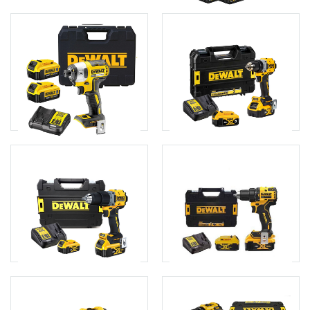
Máy mài pin cầm tay
Máy bắt vít cầm tay 18V
Dewalt DCG405
Dewalt DCF887P2
3.010.000đ
6.550.000đ
Thêm giỏ hàng
Thêm giỏ hàng
Máy bắt vít cầm tay 18V
Máy khoan bắt vít dùng pin
Dewalt DCF887M2
20V Dewalt DCD800P2
6.200.000đ
6.650.000đ
Thêm giỏ hàng
Thêm giỏ hàng
Máy khoan bắt vít dùng pin
Máy khoan cầm tay 18V
20V Dewalt DCD800M2
Dewalt DCD709P2