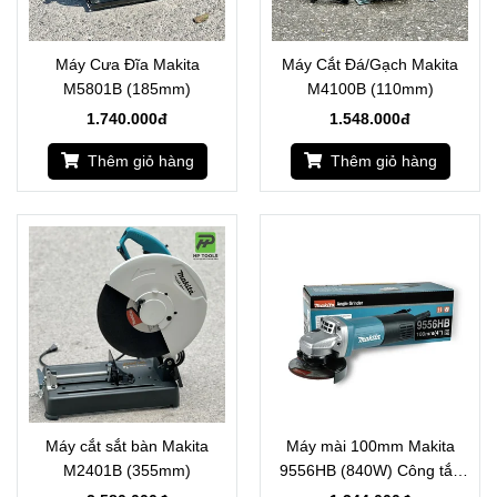
Máy Cưa Đĩa Makita
Máy Cắt Đá/Gạch Makita
M5801B (185mm)
M4100B (110mm)
1.740.000đ
1.548.000đ
Thêm giỏ hàng
Thêm giỏ hàng
Máy cắt sắt bàn Makita
Máy mài 100mm Makita
M2401B (355mm)
9556HB (840W) Công tắc
đuôi