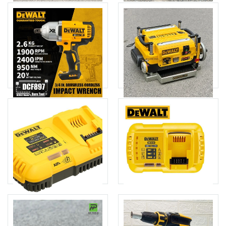
Máy hút bụi 3 chức năng
Máy đánh bóng lệch tâm
Dewalt DXV23P
Dewalt DCM848N-XJ
3.440.000đ
4.510.000đ
Thêm giỏ hàng
Thêm giỏ hàng
Máy siết bu lông dùng pin
Máy bào cuốn Dewalt
Dewalt DCF897
DW735-KR
4.350.000đ
24.500.000đ
Thêm giỏ hàng
Thêm giỏ hàng
Bộ đế sạc nhanh 18V-54V
Bộ sạc pin 10.8-18V Dewalt
Dewalt DCB117
DCB118