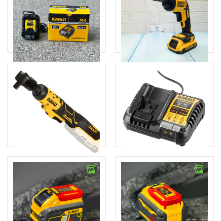
2.070.000đ
1.030.000đ
Thêm giỏ hàng
Thêm giỏ hàng
Bộ sạc pin 10.8-18V/ 2A
Máy bắt vít thạch cao
Dewalt DCB1102-B1
Dewalt DCF620N - KR
530.000đ
2.550.000đ
Thêm giỏ hàng
Thêm giỏ hàng
Máy siết bu lông góc đầu
Bộ sạc pin 12-20V/ 4A
1/2" Dewalt DCF512
Dewalt DCB1104
3.610.000đ
670.000đ
Thêm giỏ hàng
Thêm giỏ hàng