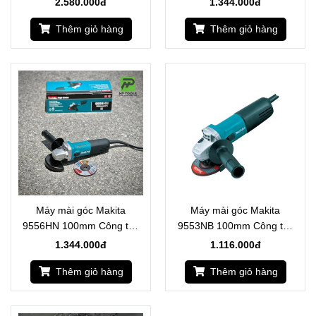
2.580.000đ
1.344.000đ
Thêm giỏ hàng
Thêm giỏ hàng
Máy mài góc Makita
Máy mài góc Makita
9556HN 100mm Công tắc
9553NB 100mm Công tắc
sườn
hông
1.344.000đ
1.116.000đ
Thêm giỏ hàng
Thêm giỏ hàng