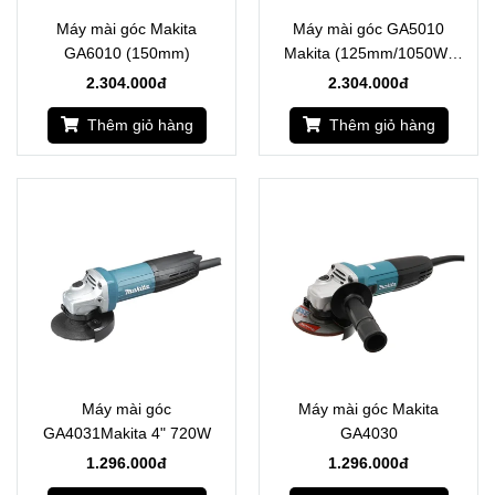
Máy mài góc Makita
Máy mài góc GA5010
GA6010 (150mm)
Makita (125mm/1050W)
(công tắc bóp)
2.304.000đ
2.304.000đ
Thêm giỏ hàng
Thêm giỏ hàng
Máy mài góc
Máy mài góc Makita
GA4031Makita 4" 720W
GA4030
1.296.000đ
1.296.000đ